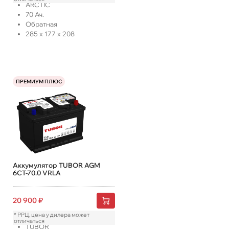
ARCTIC
70
Ач.
Обратная
285
x
177
x
208
ПРЕМИУМ ПЛЮС
Аккумулятор TUBOR AGM
6СТ-70.0 VRLA
20 900
₽
* РРЦ, цена у дилера может
отличаться
TUBOR