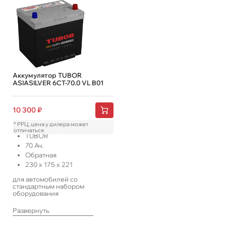
Аккумулятор TUBOR
ASIASILVER 6СТ-70.0 VL B01
10 300
₽
* РРЦ, цена у дилера может
отличаться
TUBOR
70
Ач.
Обратная
230
x
175
x
221
для автомобилей со
стандартным набором
оборудования
Развернуть