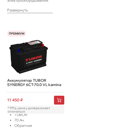
электрооборудования.
Развернуть
ПРЕМИУМ
Аккумулятор TUBOR
SYNERGY 6СТ-70.0 VL kamina
11 450
₽
* РРЦ, цена у дилера может
отличаться
TUBOR
70
Ач.
Обратная