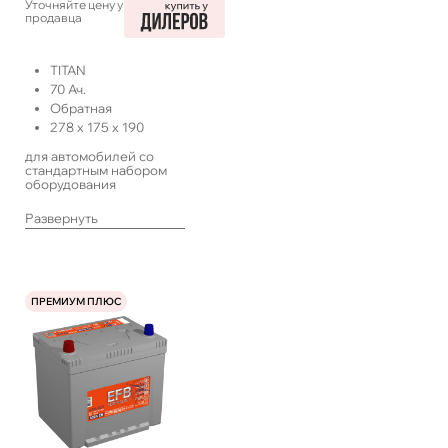
Уточняйте цену у
продавца
TITAN
70
Ач.
Обратная
278
x
175
x
190
для автомобилей со
стандартным набором
оборудования
Развернуть
ПРЕМИУМ ПЛЮС