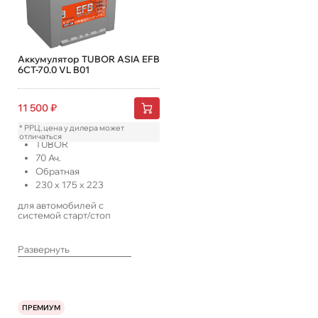
Аккумулятор TUBOR ASIA EFB
6СТ-70.0 VL B01
11 500
₽
* РРЦ, цена у дилера может
отличаться
TUBOR
70
Ач.
Обратная
230
x
175
x
223
для автомобилей с
системой старт/стоп
Развернуть
ПРЕМИУМ