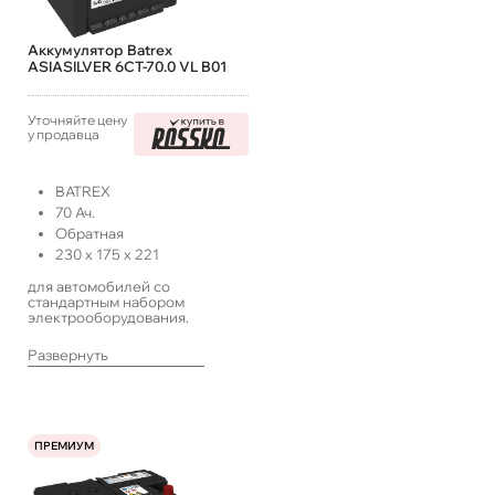
Аккумулятор Batrex
ASIASILVER 6СТ-70.0 VL B01
Уточняйте цену
у продавца
BATREX
70
Ач.
Обратная
230
x
175
x
221
для автомобилей со
стандартным набором
электрооборудования.
Развернуть
ПРЕМИУМ