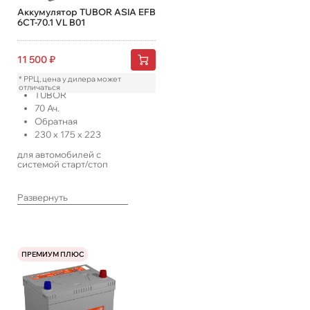
Аккумулятор TUBOR ASIA EFB
6СТ-70.1 VL B01
11 500
₽
* РРЦ, цена у дилера может
отличаться
TUBOR
70
Ач.
Обратная
230
x
175
x
223
для автомобилей с
системой старт/стоп
Развернуть
ПРЕМИУМ ПЛЮС