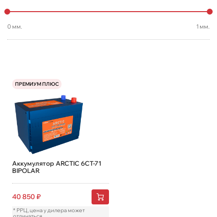
0
мм.
1
мм.
ПРЕМИУМ ПЛЮС
Аккумулятор ARCTIC 6СТ-71
BIPOLAR
40 850
₽
* РРЦ, цена у дилера может
отличаться