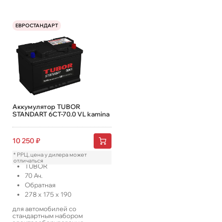
ЕВРОСТАНДАРТ
Аккумулятор TUBOR
STANDART 6СТ-70.0 VL kamina
10 250
₽
* РРЦ, цена у дилера может
отличаться
TUBOR
70
Ач.
Обратная
278
x
175
x
190
для автомобилей со
стандартным набором