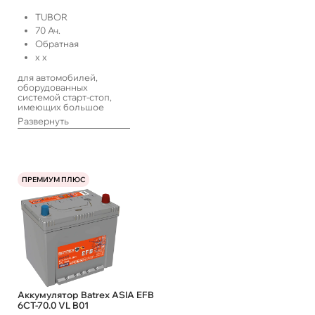
TUBOR
70
Ач.
Обратная
x
x
для автомобилей,
оборудованных
системой старт-стоп,
имеющих большое
количество
Развернуть
энергопотребителей,
работающих в такси или
с длительными
простоями, а также
систем ИПБ
ПРЕМИУМ ПЛЮС
Аккумулятор Batrex ASIA EFB
6СТ-70.0 VL B01