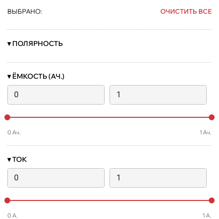
ВЫБРАНО:
ОЧИСТИТЬ ВСЕ
▾
ПОЛЯРНОСТЬ
▾
ЁМКОСТЬ (АЧ.)
0
Ач.
1
Ач.
▾
ТОК
0
А.
1
А.