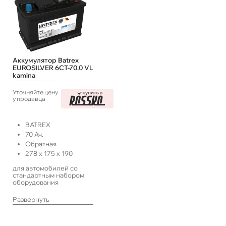
Аккумулятор Batrex
EUROSILVER 6СТ-70.0 VL
kamina
Уточняйте цену
у продавца
BATREX
70
Ач.
Обратная
278
x
175
x
190
для автомобилей со
стандартным набором
оборудования
Развернуть