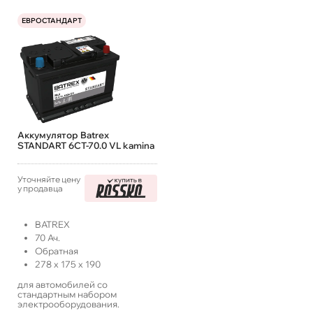
ЕВРОСТАНДАРТ
Аккумулятор Batrex
STANDART 6СТ-70.0 VL kamina
Уточняйте цену
у продавца
BATREX
70
Ач.
Обратная
278
x
175
x
190
для автомобилей со
стандартным набором
электрооборудования.