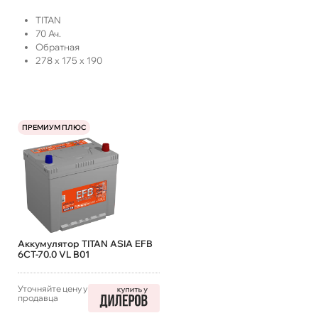
TITAN
70
Ач.
Обратная
278
x
175
x
190
ПРЕМИУМ ПЛЮС
Аккумулятор TITAN ASIA EFB
6СТ-70.0 VL B01
Уточняйте цену у
продавца