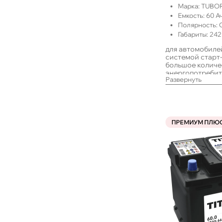
Марка:
TUBO
Емкость:
60
Ач
Полярность:
Габариты:
242
для автомобиле
системой старт
большое количе
энергопотребит
Развернуть
в такси или с д
простоями, а т
ПРЕМИУМ ПЛЮ