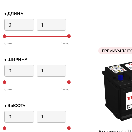
▾
ДЛИНА
0
мм.
1
мм.
ПРЕМИУМ ПЛЮ
▾
ШИРИНА
0
мм.
1
мм.
▾
ВЫСОТА
Аккумулятор T