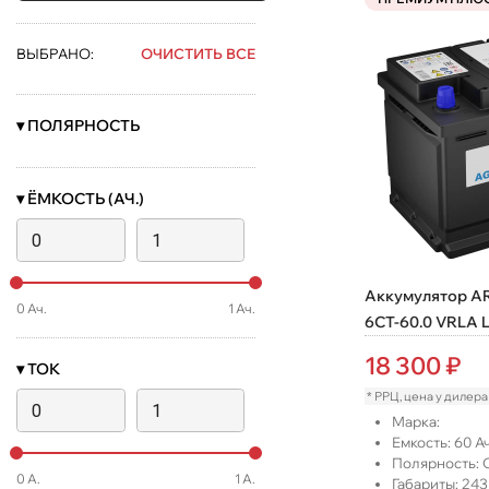
ВЫБРАНО:
ОЧИСТИТЬ ВСЕ
▾
ПОЛЯРНОСТЬ
▾
ЁМКОСТЬ (АЧ.)
Аккумулятор A
0
Ач.
1
Ач.
6СТ-60.0 VRLA 
18 300
₽
▾
ТОК
* РРЦ, цена у дилер
Марка:
Емкость:
60
Ач
Полярность:
0
А.
1
А.
Габариты:
243