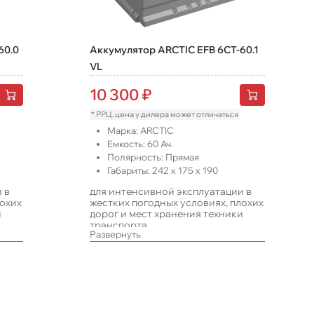
60.0
Аккумулятор ARCTIC EFB 6CT-60.1
VL
10 300
₽
* РРЦ, цена у дилера может отличаться
Марка:
ARCTIC
Емкость:
60
Ач.
Полярность:
Прямая
Габариты:
242
x
175
x
190
 в
для интенсивной эксплуатации в
лохих
жестких погодных условиях, плохих
и
дорог и мест хранения техники
транспорта.
Развернуть