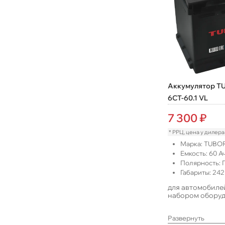
Аккумулятор TU
6СТ-60.1 VL
7 300
₽
* РРЦ, цена у дилер
Марка:
TUBO
Емкость:
60
Ач
Полярность:
Габариты:
242
для автомобиле
набором обору
Развернуть