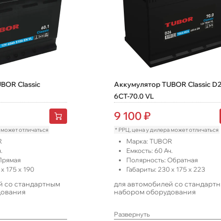
BOR Classic
Аккумулятор TUBOR Classic D
6СТ-70.0 VL
9 100
₽
а может отличаться
* РРЦ, цена у дилера может отличаться
R
Марка:
TUBOR
.
Емкость:
60
Ач.
Прямая
Полярность:
Обратная
x
175
x
190
Габариты:
230
x
175
x
223
й со стандартным
для автомобилей со стандарт
дования
набором оборудования
Развернуть