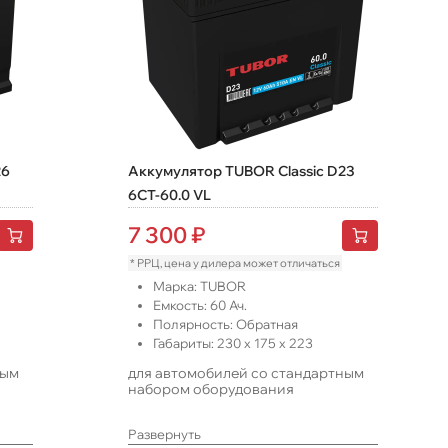
26
Аккумулятор TUBOR Classic D23
6СТ-60.0 VL
7 300
₽
* РРЦ, цена у дилера может отличаться
Марка:
TUBOR
Емкость:
60
Ач.
Полярность:
Обратная
Габариты:
230
x
175
x
223
ным
для автомобилей со стандартным
набором оборудования
Развернуть