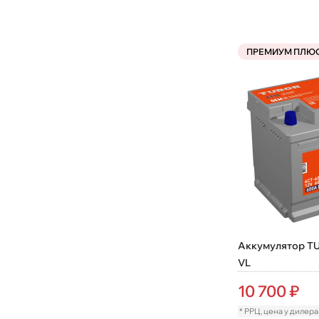
ПРЕМИУМ ПЛЮ
Аккумулятор TU
VL
10 700
₽
* РРЦ, цена у дилер