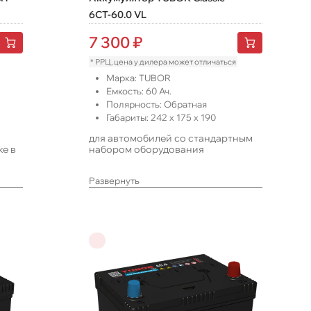
6СТ-60.0 VL
7 300
₽
* РРЦ, цена у дилера может отличаться
Марка:
TUBOR
Емкость:
60
Ач.
Полярность:
Обратная
Габариты:
242
x
175
x
190
для автомобилей со стандартным
же в
набором оборудования
Развернуть