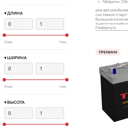
Габариты:
236
для автомобиле
▾
ДЛИНА
системой старт
большое количе
энергопотребит
Развернуть
в такси или с д
простоями, а т
0
мм.
1
мм.
ПРЕМИУМ
▾
ШИРИНА
0
мм.
1
мм.
▾
ВЫСОТА