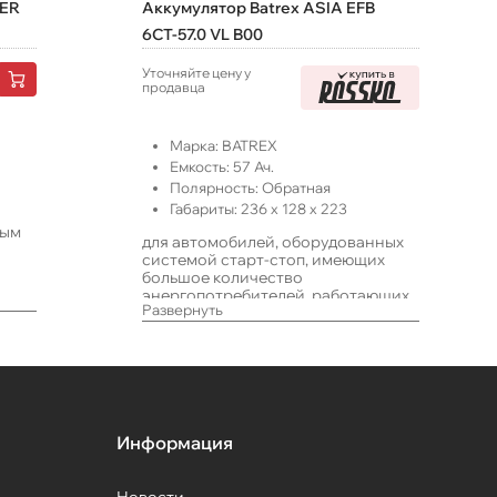
VER
Аккумулятор Batrex ASIA EFB
6СТ-57.0 VL B00
Уточняйте цену у
продавца
Марка:
BATREX
Емкость:
57
Ач.
Полярность:
Обратная
Габариты:
236
x
128
x
223
ным
для автомобилей, оборудованных
системой старт-стоп, имеющих
большое количество
энергопотребителей, работающих
Развернуть
в такси или с длительными
простоями, а также систем ИПБ
Информация