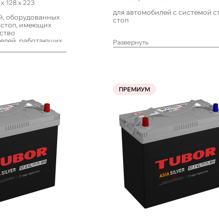
x
128
x
223
для автомобилей с системой с
й, оборудованных
стоп
-стоп, имеющих
ство
елей, работающих
Развернуть
лительными
акже систем ИПБ
ПРЕМИУМ