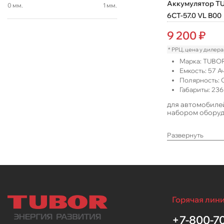
Аккумулятор T
0
мм.
1
мм.
6СТ-57.0 VL B00
9 200
₽
* РРЦ, цена у дилер
Марка:
TUBO
Емкость:
57
Ач
Полярность:
Габариты:
236
для автомобиле
набором обору
Развернуть
Горячая лини
+7-800-70