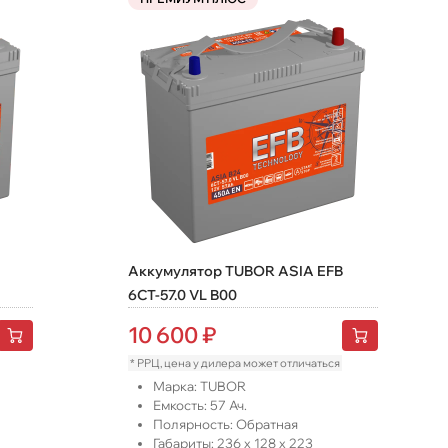
Аккумулятор TUBOR ASIA EFB
6СТ-57.0 VL B00
10 600
₽
* РРЦ, цена у дилера может отличаться
Марка:
TUBOR
Емкость:
57
Ач.
Полярность:
Обратная
Габариты:
236
x
128
x
223