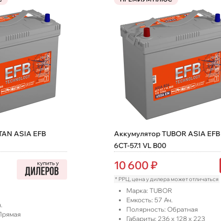
TAN ASIA EFB
Аккумулятор TUBOR ASIA EFB
6СТ-57.1 VL B00
10 600
₽
* РРЦ, цена у дилера может отличаться
Марка:
TUBOR
Емкость:
57
Ач.
.
Полярность:
Обратная
Прямая
Габариты:
236
x
128
x
223