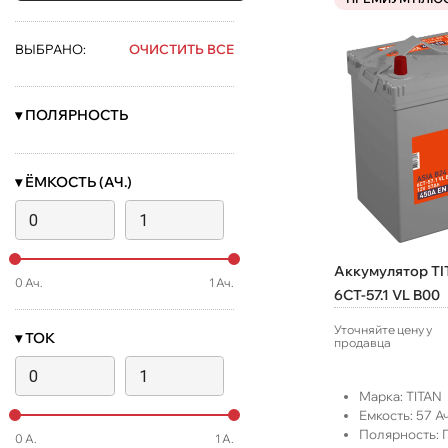
ВЫБРАНО:
ОЧИСТИТЬ ВСЕ
▾
ПОЛЯРНОСТЬ
▾
ЁМКОСТЬ (АЧ.)
Аккумулятор TI
0
Ач.
1
Ач.
6СТ-57.1 VL B00
Уточняйте цену у
▾
ТОК
продавца
Марка:
TITAN
Емкость:
57
Ач
Полярность:
0
А.
1
А.