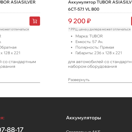
UBOR ASIASILVER
Аккумулятор TUBOR ASIASIL
6СТ-57.1 VL B00
9 200
₽
а может отличаться
* РРЦ, цена у дилера может отличаться
R
Марка:
TUBOR
.
Емкость:
57
Ач.
Обратная
Полярность:
Прямая
x
128
x
221
Габариты:
236
x
128
x
221
й со стандартным
для автомобилей со стандарт
дования
набором оборудования
Развернуть
я:
Аккумуляторы
7-88-17