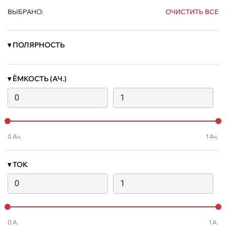
ВЫБРАНО:
ОЧИСТИТЬ ВСЕ
▾
ПОЛЯРНОСТЬ
▾
ЁМКОСТЬ (АЧ.)
0
Ач.
1
Ач.
▾
ТОК
0
А.
1
А.